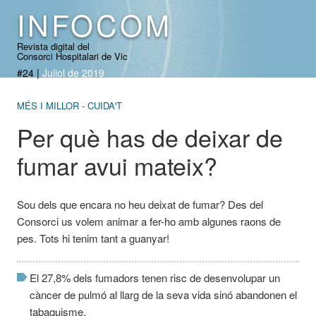
INFOCOM
Revista digital del
Consorci Hospitalari de Vic
#24
|
Juliol de 2019
MÉS I MILLOR
CUIDA'T
Per què has de deixar de
fumar avui mateix?
Sou dels que encara no heu deixat de fumar? Des del
Consorci us volem animar a fer-ho amb algunes raons de
pes. Tots hi tenim tant a guanyar!
El 27,8% dels fumadors tenen risc de desenvolupar un
càncer de pulmó al llarg de la seva vida sinó abandonen el
tabaquisme.