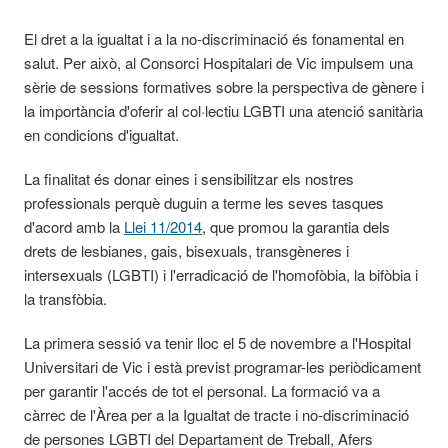
El dret a la igualtat i a la no-discriminació és fonamental en
salut. Per això, al Consorci Hospitalari de Vic impulsem una
sèrie de sessions formatives sobre la perspectiva de gènere i
la importància d'oferir al col·lectiu LGBTI una atenció sanitària
en condicions d'igualtat.
La finalitat és donar eines i sensibilitzar els nostres
professionals perquè duguin a terme les seves tasques
d'acord amb la
Llei 11/2014
, que promou la garantia dels
drets de lesbianes, gais, bisexuals, transgèneres i
intersexuals (LGBTI) i l'erradicació de l'homofòbia, la bifòbia i
la transfòbia.
La primera sessió va tenir lloc el 5 de novembre a l'Hospital
Universitari de Vic i està previst programar-les periòdicament
per garantir l'accés de tot el personal. La formació va a
càrrec de l'Àrea per a la Igualtat de tracte i no-discriminació
de persones LGBTI del Departament de Treball, Afers