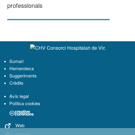
professionals
Navegació
Sumari
Hemeroteca
Suggeriments
Crèdits
Avís legal
Política cookies
Web
Intranet