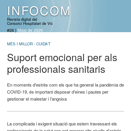
INFOCOM
Revista digital del
Consorci Hospitalari de Vic
#26
|
Maig de 2020
MÉS I MILLOR
CUIDA'T
Suport emocional per als
professionals sanitaris
En moments d'estrès com els que ha generat la pandèmia de
COVID-19, és important disposar d'eines i pautes per
gestionar el malestar i l'angoixa
La complicada i exigent situació que estem travessant els
professionals de la salut ens pot generar alts nivells d’estrés,