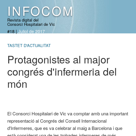
INFOCOM
Revista digital del
Consorci Hospitalari de Vic
#18
|
Juliol de 2017
TASTET D'ACTUALITAT
Protagonistes al major
congrés d'infermeria del
món
El Consorci Hospitalari de Vic va comptar amb una important
representació al Congrés del Consell Internacional
d'Infermeres, que es va celebrar al maig a Barcelona i que
està considerat una de les trobades infermeres de més