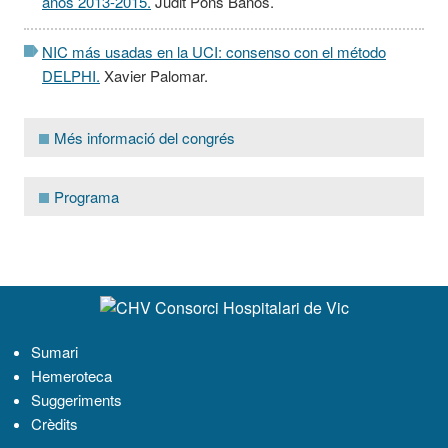
años 2013-2015.
Judit Pons Baños.
NIC más usadas en la UCI: consenso con el método
DELPHI.
Xavier Palomar.
Més informació del congrés
Programa
Navegació
Sumari
Hemeroteca
Suggeriments
Crèdits