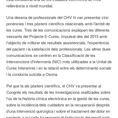
rellevància a nivell mundial.
Una desena de professionals del CHV hi van presentar cinc
ponències i tres pòsters científics relacionats amb l'àmbit de
les cures. Tres de les comunicacions expliquen les diferents
vessants del Projecte E-Cures, impulsat des del 2015 amb
l'objectiu de millorar els resultats assistencials, l'experiència
del pacient i la satisfacció dels professionals. Les altres dues
comunicacions se centren en la Classificació de les
Intervencions d'Infermeria (NIC) més utilitzades a la Unitat de
Cures Intensives i en la relació entre els determinants socials
i la conducta suïcida a Osona.
Pel que fa als pòsters científics, el CHV va presentar al
Congrés els resultats de les investigacions realitzades sobre
l'ús de la història clínica electrònica en la gestió de les cures,
sobre la incidència dels cuidadors en la recuperació després
d'una intervenció quirúrgica i sobre el tractament del dolor en
pacients a qui se'ls ha reconstruït l'articulació del genoll amb