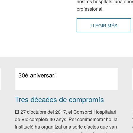
nostres hospitals: una eno
professional.
LLEGIR MÉS
SOBRE
"PROP
PARAD
FACUL
DE
MEDICI
30è aniversari
Tres dècades de compromís
El 27 d'octubre del 2017, el Consorci Hospitalari
de Vic compleix 30 anys. Per commemorar-ho, la
institució ha organitzat una sèrie d'actes que van