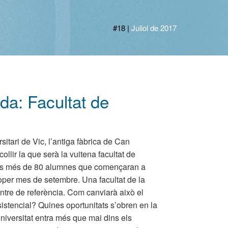
#18
|
Juliol de 2017
da: Facultat de
sitari de Vic, l’antiga fàbrica de Can
lir la que serà la vuitena facultat de
els més de 80 alumnes que començaran a
roper mes de setembre. Una facultat de la
entre de referència. Com canviarà això el
ssistencial? Quines oportunitats s’obren en la
niversitat entra més que mai dins els