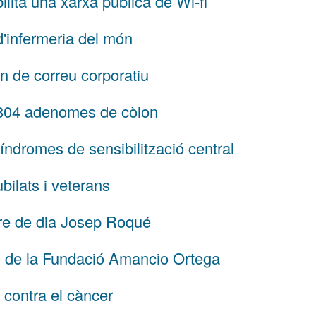
bilita una xarxa pública de Wi-fi
d'infermeria del món
en de correu corporatiu
 804 adenomes de còlon
 síndromes de sensibilització central
ilats i veterans
tre de dia Josep Roqué
l de la Fundació Amancio Ortega
 contra el càncer