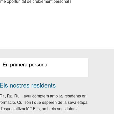
rme oportunitat de creixement personal i
ERA
A:
TAT
NA"
En primera persona
Els nostres residents
R1, R2, R3... avui comptem amb 62 residents en
formació. Qui són i què esperen de la seva etapa
d'especialització? Ells, amb els seus tutors i