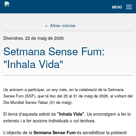
Navegació
MENÚ
principal
Assistència
← Altres notícies
Informació i tràmits
Divendres, 22 de maig de 2026
Setmana Sense Fum:
Docència
"Inhala Vida"
Recerca+i
El Consorci
Serveis
Us animem a participar, un any més, en la celebració de la Setmana
Sense Fum (SSF), que té lloc del 25 al 31 de maig de 2026, al voltant del
Col·labora
Dia Mundial Sense Tabac (31 de maig).
El lema d'aquesta edició és
"Inhala Vida"
. Us encoratgem a fer-lo
Cercador
extensiu i a fer accions individuals o col·lectives.
L'objectiu de la
Setmana Sense Fum
és sensibilitzar la població
Traductor