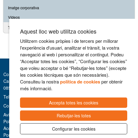
Imatge corporativa
Vídeos
Treballa amb nosaltres
Aquest lloc web utilitza cookies
Utilitzem cookies pròpies i de tercers per millorar
l'experiència d'usuari, analitzar el trànsit, la vostra
navegació al web i personalitzar el contingut. Podeu
“Acceptar totes les cookies”, “Configurar les cookies”
que voleu acceptar o bé “Rebutjar-les totes” (excepte
Consorci Hospitalari de Vic
les cookies tècniques que són necessàries).
Carrer Francesc Pla 'El Vigatà', 1
Consulteu la nostra
política de cookies
per obtenir
08500 Vic
més informació.
Telèfon 93 889 11 11
Accepta totes les cookies
Contacte
Avís legal i Privacitat
Rebutjar-les totes
Politica de cookies
Accessibilitat
Configurar les cookies
Portal de la Transparència