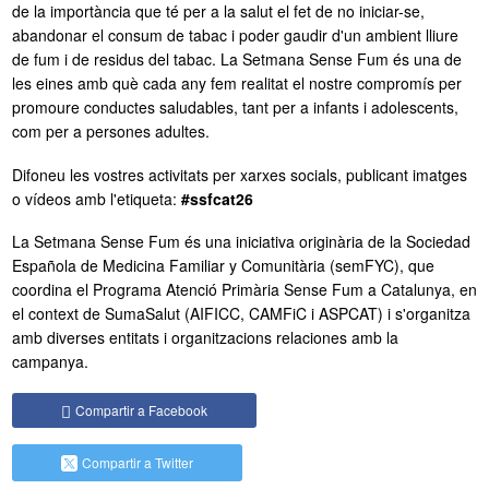
de la importància que té per a la salut el fet de no iniciar-se,
abandonar el consum de tabac i poder gaudir d'un ambient lliure
Sóc del CHV
de fum i de residus del tabac. La Setmana Sense Fum és una de
les eines amb què cada any fem realitat el nostre compromís per
promoure conductes saludables, tant per a infants i adolescents,
com per a persones adultes.
Difoneu les vostres activitats per xarxes socials, publicant imatges
o vídeos amb l'etiqueta:
#ssfcat26
La Setmana Sense Fum és una iniciativa originària de la Sociedad
Española de Medicina Familiar y Comunitària (semFYC), que
coordina el Programa Atenció Primària Sense Fum a Catalunya, en
el context de SumaSalut (AIFICC, CAMFiC i ASPCAT) i s'organitza
amb diverses entitats i organitzacions relaciones amb la
campanya.
Compartir a Facebook
Compartir a Twitter