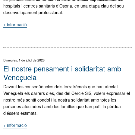
la
hospitals i centres sanitaris d'Osona, en una etapa clau del seu
gent
desenvolupament professional.
gran"
+ informació
"El
Cercle
SiS
dona
la
benvinguda
Dimecres, 1 de juliol de 2026
als
El nostre pensament i solidaritat amb
nous
Veneçuela
residents"
Davant les conseqüències dels terratrèmols que han afectat
Veneçuela els darrers dies, des del Cercle SiS, volem expressar el
nostre més sentit condol i la nostra solidaritat amb totes les
persones afectades i amb les famílies que han patit la pèrdua
d'éssers estimats.
+ informació
"El
nostre