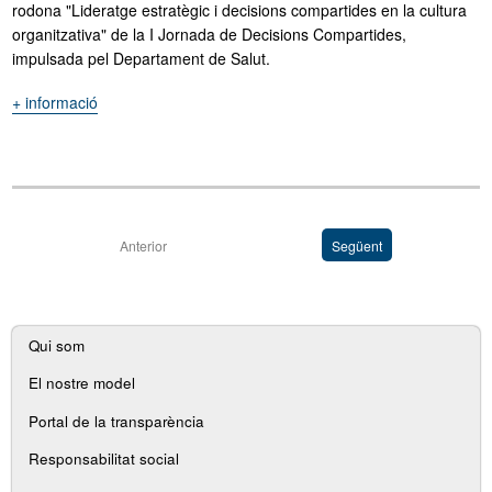
rodona "Lideratge estratègic i decisions compartides en la cultura
organitzativa" de la I Jornada de Decisions Compartides,
impulsada pel Departament de Salut.
+ informació
"Sara
Manjón
participa
en
la
Jornada
de
Anterior
Següent
Decisions
Compartides
Navegació
impulsada
per
Qui som
secundària
Salut"
El nostre model
Portal de la transparència
Responsabilitat social