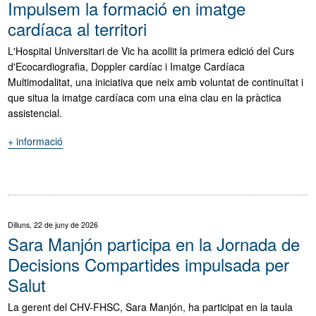
Impulsem la formació en imatge
centrada
cardíaca al territori
en
el
L'Hospital Universitari de Vic ha acollit la primera edició del Curs
benestar
d'Ecocardiografia, Doppler cardíac i Imatge Cardíaca
i
Multimodalitat, una iniciativa que neix amb voluntat de continuïtat i
els
que situa la imatge cardíaca com una eina clau en la pràctica
entorns
assistencial.
de
treball
+ informació
"Impulsem
infermers"
la
formació
en
imatge
cardíaca
Dilluns, 22 de juny de 2026
al
Sara Manjón participa en la Jornada de
territori"
Decisions Compartides impulsada per
Salut
La gerent del CHV-FHSC, Sara Manjón, ha participat en la taula