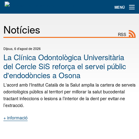
Navegació
MENÚ
principal
Assistència
Notícies
RSS
Informació i tràmits
Docència
Dijous, 6 d'agost de 2026
La Clínica Odontològica Universitària
Recerca+i
del Cercle SiS reforça el servei públic
d'endodòncies a Osona
El Consorci
L'acord amb l'Institut Català de la Salut amplia la cartera de serveis
Serveis
odontològics públics al territori per millorar la salut bucodental
tractant infeccions o lesions a l’interior de la dent per evitar-ne
Col·labora
l’extracció.
+ informació
"La
Cercador
Clínica
Odontològica
Universitària
Traductor