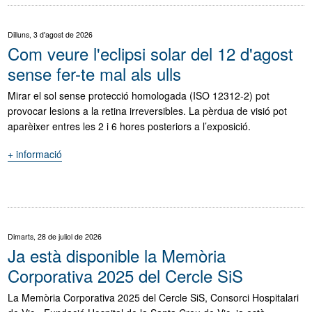
del
Cercle
Sóc del CHV
Dilluns, 3 d'agost de 2026
SiS
Com veure l'eclipsi solar del 12 d'agost
reforça
sense fer-te mal als ulls
el
servei
Mirar el sol sense protecció homologada (ISO 12312-2) pot
públic
provocar lesions a la retina irreversibles. La pèrdua de visió pot
d'endodòncies
aparèixer entres les 2 i 6 hores posteriors a l’exposició.
a
Osona"
+ informació
"Com
veure
l'eclipsi
solar
del
12
Dimarts, 28 de juliol de 2026
d'agost
Ja està disponible la Memòria
sense
Corporativa 2025 del Cercle SiS
fer-
te
La Memòria Corporativa 2025 del Cercle SiS, Consorci Hospitalari
mal