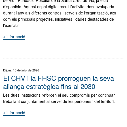
de Vic - Fundació Hospital de la Santa Creu de Vic, ja està
als
disponible. Aquest espai digital recull l'activitat desenvolupada
ulls"
durant l'any als diferents centres i serveis de l'organització, així
com els principals projectes, iniciatives i dades destacades de
l'exercici.
+ informació
"Ja
està
disponible
la
Memòria
Corporativa
Dijous, 16 de juliol de 2026
2025
El CHV i la FHSC prorroguen la seva
del
aliança estratègica fins al 2030
Cercle
SiS"
Les dues institucions reforcen el seu compromís per continuar
treballant conjuntament al servei de les persones i del territori.
+ informació
"El
CHV
i