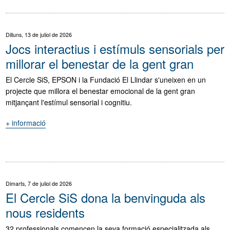
la
FHSC
prorroguen
Dilluns, 13 de juliol de 2026
la
Jocs interactius i estímuls sensorials per
seva
millorar el benestar de la gent gran
aliança
estratègica
El Cercle SiS, EPSON i la Fundació El Llindar s'uneixen en un
fins
projecte que millora el benestar emocional de la gent gran
al
mitjançant l'estímul sensorial i cognitiu.
2030"
+ informació
"Jocs
interactius
i
estímuls
sensorials
per
Dimarts, 7 de juliol de 2026
millorar
El Cercle SiS dona la benvinguda als
el
nous residents
benestar
de
32 professionals comencen la seva formació especialitzada als