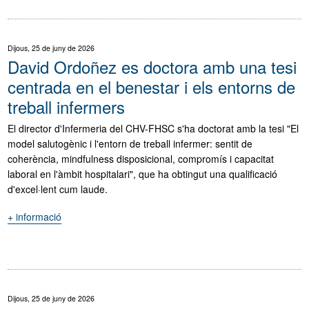
pensament
i
solidaritat
Dijous, 25 de juny de 2026
amb
David Ordoñez es doctora amb una tesi
Veneçuela"
centrada en el benestar i els entorns de
treball infermers
El director d'Infermeria del CHV-FHSC s'ha doctorat amb la tesi "El
model salutogènic i l'entorn de treball infermer: sentit de
coherència, mindfulness disposicional, compromís i capacitat
laboral en l'àmbit hospitalari", que ha obtingut una qualificació
d'excel·lent cum laude.
+ informació
"David
Ordoñez
es
doctora
amb
una
Dijous, 25 de juny de 2026
tesi