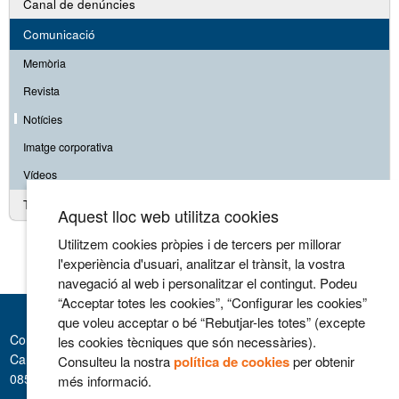
Canal de denúncies
Comunicació
Memòria
Revista
Notícies
Imatge corporativa
Vídeos
Treballa amb nosaltres
Aquest lloc web utilitza cookies
Utilitzem cookies pròpies i de tercers per millorar
l'experiència d'usuari, analitzar el trànsit, la vostra
navegació al web i personalitzar el contingut. Podeu
“Acceptar totes les cookies”, “Configurar les cookies”
que voleu acceptar o bé “Rebutjar-les totes” (excepte
Consorci Hospitalari de Vic
les cookies tècniques que són necessàries).
Carrer Francesc Pla 'El Vigatà', 1
Consulteu la nostra
política de cookies
per obtenir
08500 Vic
més informació.