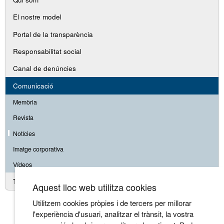
secundària
El nostre model
Portal de la transparència
Responsabilitat social
Canal de denúncies
Comunicació
Memòria
Revista
Notícies
Imatge corporativa
Vídeos
Treballa amb nosaltres
Aquest lloc web utilitza cookies
Utilitzem cookies pròpies i de tercers per millorar
l'experiència d'usuari, analitzar el trànsit, la vostra