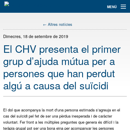
Navegació
MENÚ
principal
Assistència
← Altres notícies
Informació i tràmits
Dimecres, 18 de setembre de 2019
El CHV presenta el primer
Docència
grup d’ajuda mútua per a
Recerca+i
persones que han perdut
El Consorci
algú a causa del suïcidi
Serveis
Col·labora
El dol que acompanya la mort d'una persona estimada s'agreuja en el
Cercador
cas del suïcidi pel fet de ser una pèrdua inesperada i de caràcter
voluntari. Fer front a les múltiples preguntes que genera és difícil i la
teràpia grupal pot ser una bona eina per acompanyar les persones
Traductor