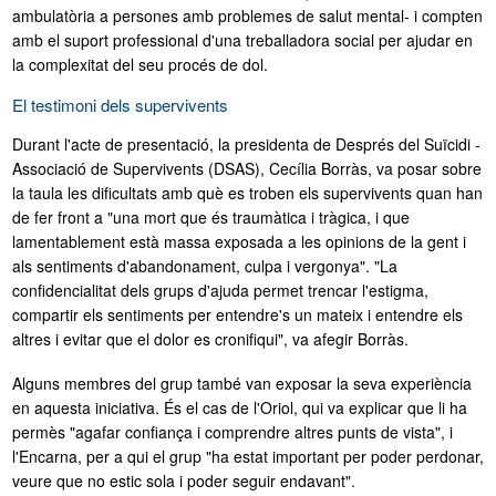
ambulatòria a persones amb problemes de salut mental- i compten
amb el suport professional d'una treballadora social per ajudar en
la complexitat del seu procés de dol.
El testimoni dels supervivents
Durant l'acte de presentació, la presidenta de Després del Suïcidi -
Associació de Supervivents (DSAS), Cecília Borràs, va posar sobre
la taula les dificultats amb què es troben els supervivents quan han
de fer front a "una mort que és traumàtica i tràgica, i que
lamentablement està massa exposada a les opinions de la gent i
als sentiments d'abandonament, culpa i vergonya". "La
confidencialitat dels grups d'ajuda permet trencar l'estigma,
compartir els sentiments per entendre's un mateix i entendre els
altres i evitar que el dolor es cronifiqui", va afegir Borràs.
Alguns membres del grup també van exposar la seva experiència
en aquesta iniciativa. És el cas de l'Oriol, qui va explicar que li ha
permès "agafar confiança i comprendre altres punts de vista", i
l'Encarna, per a qui el grup "ha estat important per poder perdonar,
veure que no estic sola i poder seguir endavant".