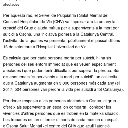
afectades.
Sóc del CHV
Per aquesta raó, el Servei de Psiquiatria i Salut Mental del
Consorci Hospitalari de Vic (CHV) va impulsar ara fa un any la
creació del Grup d'ajuda mútua per a supervivents a la mort per
suïcidi a Osona, una iniciativa pionera a la Catalunya Central,
l'activitat de la qual es va presentar públicament el passat dilluns
16 de setembre a l'Hospital Universitari de Vic.
Es calcula que per cada persona morta per suïcidi, hi ha sis
persones del seu entorn immediat que es veuen especialment
afectades i que poden tenir dificultats per superar la pèrdua. Són
els anomenats "supervivents a la mort per suïcidi", un col·lectiu
que a Catalunya augmenta en 3.000 persones més cada any (el
2017, 504 persones van perdre la vida per suïcidi a tot Catalunya).
Per donar resposta a les persones afectades a Osona, el grup
ofereix als supervivents un espai on compartir i conèixer les
vivències d'altres persones que es troben en la mateixa situació.
Les trobades es fan el tercer dimarts de cada mes en un espai
d'Osona Salut Mental -el centre del CHV que acull l'atenció