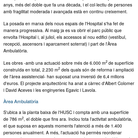
anys, més del doble que fa una dècada, i el col·lectiu de persones
amb fragilitat moderada i avançada està en continu creixement.
La posada en marxa dels nous espais de l'Hospital s'ha fet de
manera progressiva. Al maig ja es va obrir el parc públic que
envolta l'Hospital i, al juliol, els accessos al nou edifici (vestíbul,
recepció, ascensors i aparcament soterrat) i part de l'Àrea
Ambulatòria.
2
Les obres -amb una actuació sobre més de 6.000 m
de superfície
2
construïda en total, 2.230 m
dels quals són de reforma i ampliació
de l'àrea assistencial- han suposat una inversió de 6,4 milions
d'euros. El projecte arquitectònic ha anat a càrrec d'Albert Colomer
i David Aceves i les enginyeries Egavic i Lavola.
Àrea Ambulatòria
S'ubica a la planta baixa de l'HUSC i compta amb una superfície
2
de 786 m
, el doble que fins ara. Inclou tota l'activitat ambulatòria,
el que suposa en aquests moments l'atenció a més de 1.400
persones anualment. A més, l'actuació ha permès reordenar