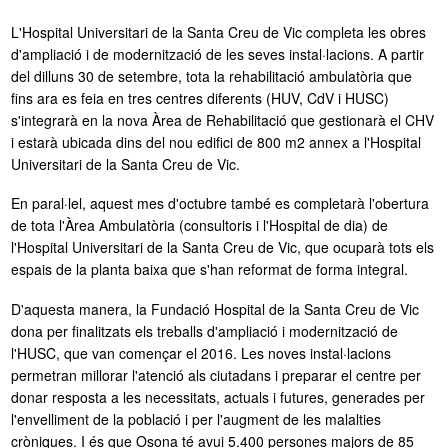
L'Hospital Universitari de la Santa Creu de Vic completa les obres
Sóc del CHV
d'ampliació i de modernització de les seves instal·lacions. A partir
del dilluns 30 de setembre, tota la rehabilitació ambulatòria que
fins ara es feia en tres centres diferents (HUV, CdV i HUSC)
s'integrarà en la nova Àrea de Rehabilitació que gestionarà el CHV
i estarà ubicada dins del nou edifici de 800 m2 annex a l'Hospital
Universitari de la Santa Creu de Vic.
En paral·lel, aquest mes d'octubre també es completarà l'obertura
de tota l'Àrea Ambulatòria (consultoris i l'Hospital de dia) de
l'Hospital Universitari de la Santa Creu de Vic, que ocuparà tots els
espais de la planta baixa que s'han reformat de forma integral.
D'aquesta manera, la Fundació Hospital de la Santa Creu de Vic
dona per finalitzats els treballs d'ampliació i modernització de
l'HUSC, que van començar el 2016. Les noves instal·lacions
permetran millorar l'atenció als ciutadans i preparar el centre per
donar resposta a les necessitats, actuals i futures, generades per
l'envelliment de la població i per l'augment de les malalties
cròniques. I és que Osona té avui 5.400 persones majors de 85