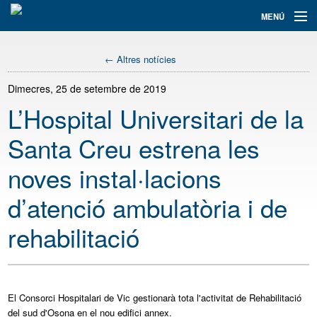
Navegació
MENÚ
principal
Assistència
← Altres notícies
Informació i tràmits
Dimecres, 25 de setembre de 2019
L’Hospital Universitari de la
Docència
Santa Creu estrena les
Recerca+i
noves instal·lacions
El Consorci
d’atenció ambulatòria i de
Serveis
rehabilitació
Col·labora
Cercador
El Consorci Hospitalari de Vic gestionarà tota l'activitat de Rehabilitació
del sud d'Osona en el nou edifici annex.
Traductor