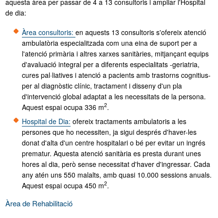
aquesta àrea per passar de 4 a 13 consultoris i ampliar l'Hospital
de dia:
Àrea consultoris:
en aquests 13 consultoris s'ofereix atenció
ambulatòria especialitzada com una eina de suport per a
l'atenció primària i altres xarxes sanitàries, mitjançant equips
d'avaluació integral per a diferents especialitats -geriatria,
cures pal·liatives i atenció a pacients amb trastorns cognitius-
per al diagnòstic clínic, tractament i disseny d'un pla
d'intervenció global adaptat a les necessitats de la persona.
2
Aquest espai ocupa 336 m
.
Hospital de Dia:
ofereix tractaments ambulatoris a les
persones que ho necessiten, ja sigui després d'haver-les
donat d'alta d'un centre hospitalari o bé per evitar un ingrés
prematur. Aquesta atenció sanitària es presta durant unes
hores al dia, però sense necessitat d'haver d'ingressar. Cada
any atén uns 550 malalts, amb quasi 10.000 sessions anuals.
2
Aquest espai ocupa 450 m
.
Àrea de Rehabilitació