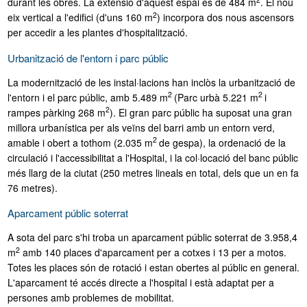
durant les obres. La extensió d'aquest espai és de 484 m
. El nou
2
eix vertical a l'edifici (d'uns 160 m
) incorpora dos nous ascensors
per accedir a les plantes d'hospitalització.
Urbanització de l'entorn i parc públic
La modernització de les instal·lacions han inclòs la urbanització de
2
2
l'entorn i el parc públic, amb 5.489 m
(Parc urbà 5.221 m
i
2
rampes pàrking 268 m
). El gran parc públic ha suposat una gran
millora urbanística per als veïns del barri amb un entorn verd,
2
amable i obert a tothom (2.035 m
de gespa), la ordenació de la
circulació i l'accessibilitat a l'Hospital, i la col·locació del banc públic
més llarg de la ciutat (250 metres lineals en total, dels que un en fa
76 metres).
Aparcament públic soterrat
A sota del parc s'hi troba un aparcament públic soterrat de 3.958,4
2
m
amb 140 places d'aparcament per a cotxes i 13 per a motos.
Totes les places són de rotació i estan obertes al públic en general.
L'aparcament té accés directe a l'hospital i està adaptat per a
persones amb problemes de mobilitat.