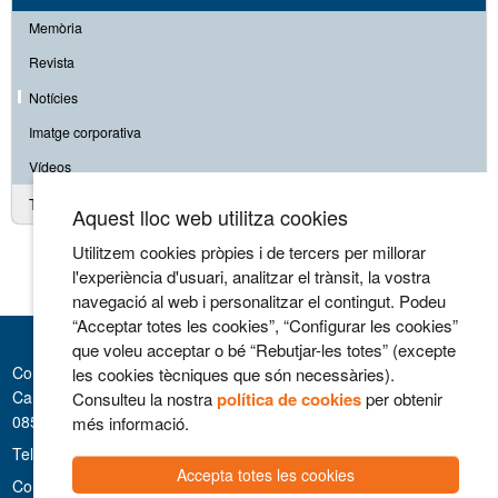
Memòria
Revista
Notícies
Imatge corporativa
Vídeos
Treballa amb nosaltres
Aquest lloc web utilitza cookies
Utilitzem cookies pròpies i de tercers per millorar
l'experiència d'usuari, analitzar el trànsit, la vostra
navegació al web i personalitzar el contingut. Podeu
“Acceptar totes les cookies”, “Configurar les cookies”
que voleu acceptar o bé “Rebutjar-les totes” (excepte
Consorci Hospitalari de Vic
les cookies tècniques que són necessàries).
Carrer Francesc Pla 'El Vigatà', 1
Consulteu la nostra
política de cookies
per obtenir
08500 Vic
més informació.
Telèfon 93 889 11 11
Accepta totes les cookies
Contacte