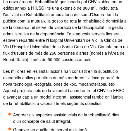
La nova àrea de Rehabilitació gestionada pel CHV s'ubica en un
2
edifici annex a l'HUSC i té una extensió de 800 m
. Inclou tota
l'activitat de Rehabilitació ambulatòria del sud d'Osona -tant la
pública com la mutual-, la gestió de tota la rehabilitació domiciliària
de la comarca, el servei de valoració de la discapacitat i la gestió
administrativa de la dependència. Tots aquests serveis fins ara
estaven repartits entre l'Hospital Universitari de Vic, la Clínica de
Vic i l'Hospital Universitari de la Santa Creu de Vic. Compta amb un
flux d'usuaris de més de 250 persones diàries (només a l'Àrea de
Rehabilitació), i més de 50.000 sessions anuals.
Les millores en les instal·lacions han consistit en la substitució
d'aparells antics per altres de més moderns i la incorporació de
nova tecnologia -ecògrafs, ones de xoc, mecanoteràpia, etc-.
Aquest projecte neix de la voluntat i acord entre el CHV i la FHSC
d'avançar cap a un model integrat i assistencial també en l'àmbit
de la rehabilitació a Osona i té els següents objectius:
Abordar els aspectes assistencials de la rehabilitació dins
d'un concepte de salut integral.
Guanyar en qualitat de servei al ciutadà.