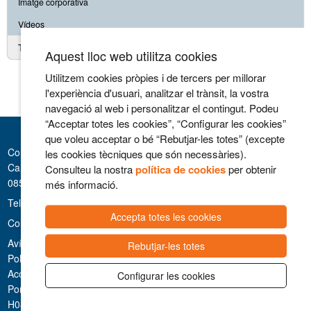
Imatge corporativa
Vídeos
Treballa amb nosaltres
Aquest lloc web utilitza cookies
Utilitzem cookies pròpies i de tercers per millorar
l'experiència d'usuari, analitzar el trànsit, la vostra
navegació al web i personalitzar el contingut. Podeu
“Acceptar totes les cookies”, “Configurar les cookies”
que voleu acceptar o bé “Rebutjar-les totes” (excepte
Consorci Hospitalari de Vic
les cookies tècniques que són necessàries).
Carrer Francesc Pla 'El Vigatà', 1
Consulteu la nostra
política de cookies
per obtenir
08500 Vic
més informació.
Telèfon 93 889 11 11
Accepta totes les cookies
Contacte
Avís legal i Privacitat
Rebutjar-les totes
Politica de cookies
Accessibilitat
Configurar les cookies
Portal de la Transparència
H08002135: codi de registre de centre autoritzat pel Departament