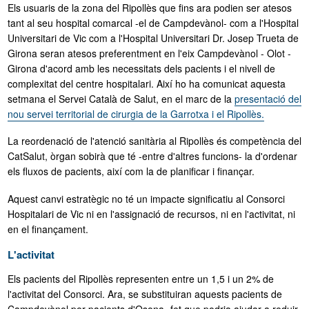
Els usuaris de la zona del Ripollès que fins ara podien ser atesos
tant al seu hospital comarcal -el de Campdevànol- com a l'Hospital
Sóc del CHV
Universitari de Vic com a l'Hospital Universitari Dr. Josep Trueta de
Girona seran atesos preferentment en l'eix Campdevànol - Olot -
Girona d'acord amb les necessitats dels pacients i el nivell de
complexitat del centre hospitalari. Així ho ha comunicat aquesta
setmana el Servei Català de Salut, en el marc de la
presentació del
nou servei territorial de cirurgia de la Garrotxa i el Ripollès.
La reordenació de l'atenció sanitària al Ripollès és competència del
CatSalut, òrgan sobirà que té -entre d'altres funcions- la d'ordenar
els fluxos de pacients, així com la de planificar i finançar.
Aquest canvi estratègic no té un impacte significatiu al Consorci
Hospitalari de Vic ni en l'assignació de recursos, ni en l'activitat, ni
en el finançament.
L'activitat
Els pacients del Ripollès representen entre un 1,5 i un 2% de
l'activitat del Consorci. Ara, se substituiran aquests pacients de