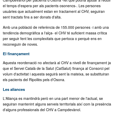
Campdevànol per pacients d'Osona -fet que podria ajudar a reduir
el temps d'espera per als pacients osonencs-. Les persones
usuàries que actualment estan en tractament al CHV, seguiran
sent tractats fins a ser donats d'alta.
Amb una població de referència de 155.000 persones -i amb una
tendència demogràfica a l'alça- el CHV té suficient massa crítica
per seguir fent les complexitats que pertoca o perquè ens en
reconeguin de noves.
El finançament
Aquesta reordenació no afectarà al CHV a nivell de finançament ja
que el Servei Català de la Salut (CatSalut) finança al Consorci pel
volum d'activitat i aquesta seguirà sent la mateixa, se substituiran
els pacients del Ripollès pels d'Osona.
Les aliances
L'Aliança es mantindrà però en una part menor de l'actual, se
seguiran mantenint alguns serveis territorials així com la presència
d'alguns professionals del CHV a Campdevànol.