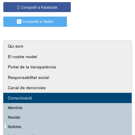
Compartir a Facebook
Compartir a Twitter
Navegació
Qui som
secundària
El nostre model
Portal de la transparència
Responsabilitat social
Canal de denúncies
Comunicació
Memòria
Revista
Notícies