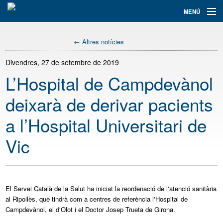
Navegació
MENÚ
principal
Assistència
← Altres notícies
Informació i tràmits
Divendres, 27 de setembre de 2019
L’Hospital de Campdevànol
Docència
deixarà de derivar pacients
Recerca+i
a l’Hospital Universitari de
El Consorci
Vic
Serveis
Col·labora
El Servei Català de la Salut ha iniciat la reordenació de l'atenció sanitària
Cercador
al Ripollès, que tindrà com a centres de referència l'Hospital de
Campdevànol, el d'Olot i el Doctor Josep Trueta de Girona.
Traductor