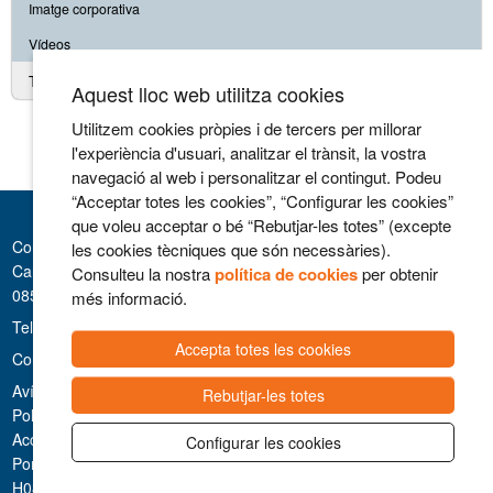
Imatge corporativa
Vídeos
Treballa amb nosaltres
Aquest lloc web utilitza cookies
Utilitzem cookies pròpies i de tercers per millorar
l'experiència d'usuari, analitzar el trànsit, la vostra
navegació al web i personalitzar el contingut. Podeu
“Acceptar totes les cookies”, “Configurar les cookies”
que voleu acceptar o bé “Rebutjar-les totes” (excepte
Consorci Hospitalari de Vic
les cookies tècniques que són necessàries).
Carrer Francesc Pla 'El Vigatà', 1
Consulteu la nostra
política de cookies
per obtenir
08500 Vic
més informació.
Telèfon 93 889 11 11
Accepta totes les cookies
Contacte
Avís legal i Privacitat
Rebutjar-les totes
Politica de cookies
Accessibilitat
Configurar les cookies
Portal de la Transparència
H08002135: codi de registre de centre autoritzat pel Departament