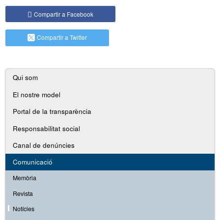
Compartir a Facebook
Compartir a Twitter
Navegació
Qui som
secundària
El nostre model
Portal de la transparència
Responsabilitat social
Canal de denúncies
Comunicació
Memòria
Revista
Notícies