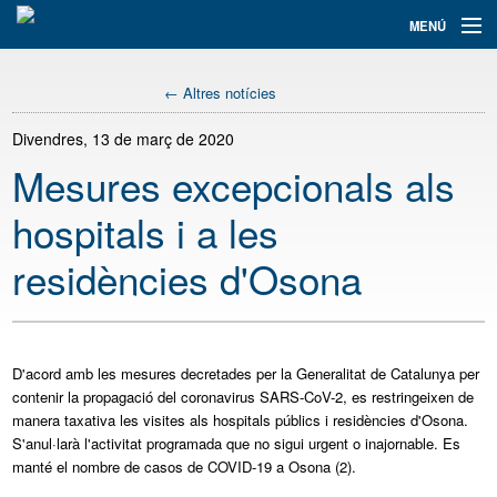
Navegació
MENÚ
principal
Assistència
← Altres notícies
Informació i tràmits
Divendres, 13 de març de 2020
Mesures excepcionals als
Docència
hospitals i a les
Recerca+i
residències d'Osona
El Consorci
Serveis
Col·labora
D'acord amb les mesures decretades per la Generalitat de Catalunya per
contenir la propagació del coronavirus SARS-CoV-2, es restringeixen de
manera taxativa les visites als hospitals públics i residències d'Osona.
Cercador
S'anul·larà l'activitat programada que no sigui urgent o inajornable. Es
manté el nombre de casos de COVID-19 a Osona (2).
Traductor