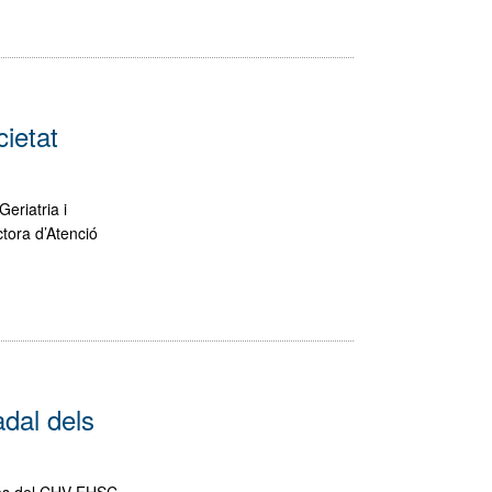
ietat
eriatria i
tora d’Atenció
dal dels
res del CHV-FHSC