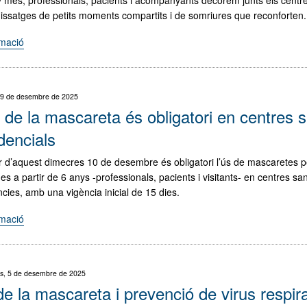
Catalana
ssatges de petits moments compartits i de somriures que reconforten.
de
Geriatria
rmació
"Tens
i
un
Gerontologia"
desig?
Comparteix-
 9 de desembre de 2025
lo
 de la mascareta és obligatori en centres sa
als
arbres
dencials
de
ir d’aquest dimecres 10 de desembre és obligatori l’ús de mascaretes pe
Nadal
s a partir de 6 anys -professionals, pacients i visitants- en centres sani
dels
ncies, amb una vigència inicial de 15 dies.
centres
del
rmació
"L'ús
Cercle
de
SiS"
la
mascareta
s, 5 de desembre de 2025
és
e la mascareta i prevenció de virus respira
obligatori