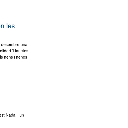
n les
 de desembre una
olidari 'Llanetes
ls nens i nenes
est Nadal i un