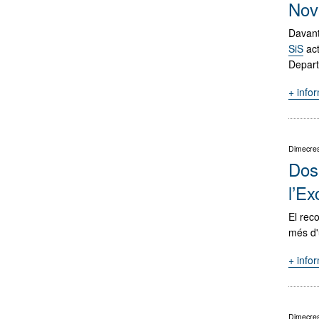
Nov
Davant
SiS
act
Depart
+ info
Dimecres
Dos 
l’Ex
El rec
més d'u
+ info
Dimecres