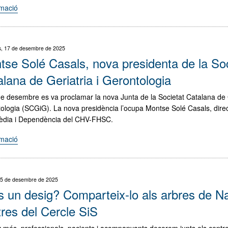
dels
rmació
"Bones
infants
festes,
de
de
l’hospital"
tot
, 17 de desembre de 2025
cor!"
tse Solé Casals, nova presidenta de la Soc
lana de Geriatria i Gerontologia
de desembre es va proclamar la nova Junta de la Societat Catalana de G
ologia (SCGiG). La nova presidència l’ocupa Montse Solé Casals, direc
èdia i Dependència del CHV-FHSC.
rmació
"Montse
Solé
Casals,
nova
 15 de desembre de 2025
presidenta
s un desig? Comparteix-lo als arbres de Na
de
la
res del Cercle SiS
Societat
 més, professionals, pacients i acompanyants decorem junts els cent