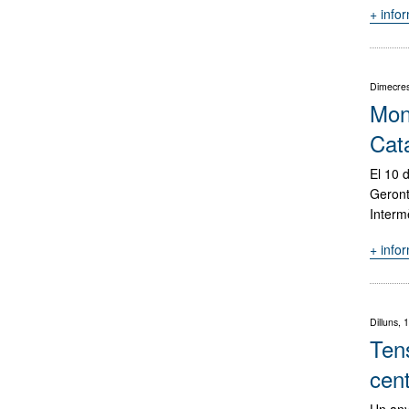
+ info
Dimecres
Mon
Cata
El 10 
Geront
Interm
+ info
Dilluns,
Ten
cent
Un any