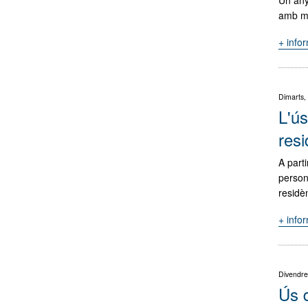
amb mi
+ info
Dimarts,
L'ús
resi
A part
persone
residè
+ info
Divendre
Ús d