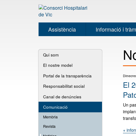
Assistència
Informació i tràm
Navegació
No
Qui som
secundària
El nostre model
Portal de la transparència
Dimecres
El 2
Responsabilitat social
Pat
Canal de denúncies
Un pas 
Comunicació
implant
Memòria
transf
Revista
+ info
Notícies