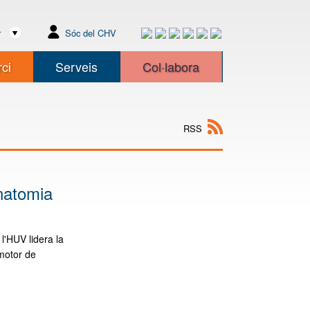
r
Sóc del CHV
ci
Serveis
Col·labora
RSS
Anatomia
l'HUV lidera la
 motor de