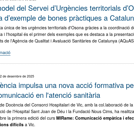
SiS,
odel del Servei d’Urgències territorials d’
finalistes
als
a d’exemple de bones pràctiques a Catalu
Premis
a única de les urgències territorials d'Osona gràcies a la coordinació d
a
ia i l'hospital és el primer dels exemples que es destaca a la presentaci
l’Excel·lència
ats de l'Agència de Qualitat i Avaluació Sanitàries de Catalunya (AQuAS
en
Projectes
rmació
"El
Sanitaris
model
de
del
Catalunya
Servei
2025"
 2 de desembre de 2025
d’Urgències
ncia impulsa una nova acció formativa per
territorials
d’Osona
omunicació en l'atenció sanitària
es
 de Docència del Consorci Hospitalari de Vic, amb la col.laboració de la
posa
ció de l'Hospital Sant Joan de Déu i la Fundació Nous Cims, ha realitz
d’exemple
re la primera edició del curs
MIRame: Comunicació empàtica i efec
de
ions difícils
a Vic.
bones
pràctiques