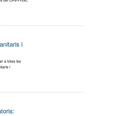
nitaris i
r a totes les
taris i
toris: