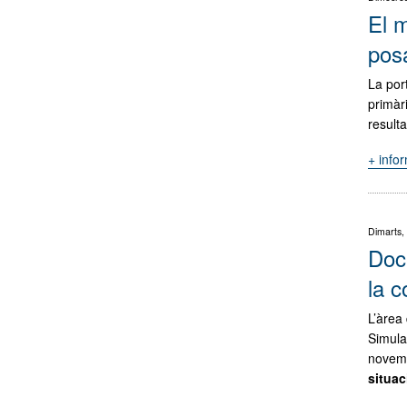
El m
pos
La port
primàr
result
+ info
Dimarts,
Docè
la c
L’àrea
Simula
novemb
situac