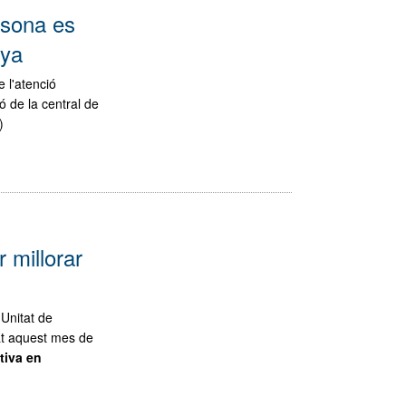
Osona es
nya
e l'atenció
ó de la central de
)
 millorar
 Unitat de
at aquest mes de
tiva en