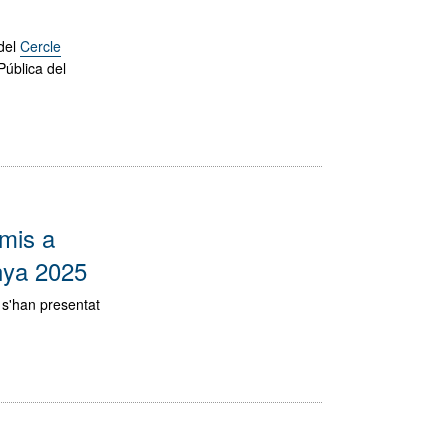
 del
Cercle
Pública del
emis a
unya 2025
 s'han presentat