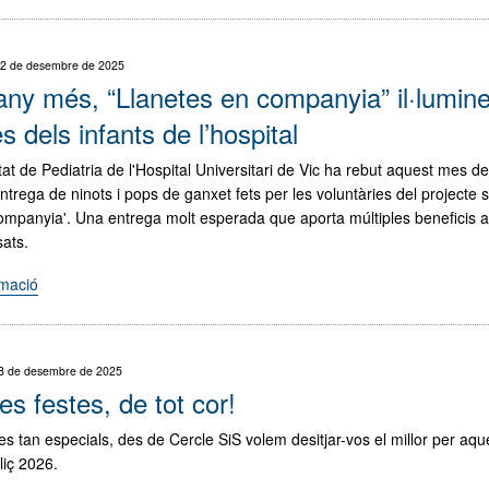
2025:
l’any
de
 22 de desembre de 2025
la
any més, “Llanetes en companyia” il·lumine
transformació
digital
s dels infants de l’hospital
de
tat de Pediatria de l'Hospital Universitari de Vic ha rebut aquest mes
l’Anatomia
trega de ninots i pops de ganxet fets per les voluntàries del projecte s
Patològica
mpanyia'. Una entrega molt esperada que aporta múltiples beneficis a
a
sats.
l’HUV"
rmació
"Un
any
més,
“Llanetes
18 de desembre de 2025
en
s festes, de tot cor!
companyia”
il·luminen
es tan especials, des de Cercle SiS volem desitjar-vos el millor per aqu
les
liç 2026.
cares