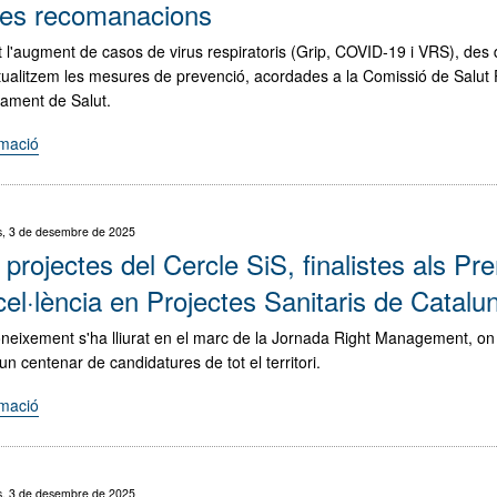
en
es recomanacions
centres
 l'augment de casos de virus respiratoris (Grip, COVID-19 i VRS), des
sanitaris
ualitzem les mesures de prevenció, acordades a la Comissió de Salut 
i
ament de Salut.
residencials"
rmació
"Ús
de
la
mascareta
, 3 de desembre de 2025
i
projectes del Cercle SiS, finalistes als Pr
prevenció
de
cel·lència en Projectes Sanitaris de Catal
virus
oneixement s'ha lliurat en el marc de la Jornada Right Management, on
respiratoris:
n centenar de candidatures de tot el territori.
Noves
recomanacions"
rmació
"Dos
projectes
del
Cercle
, 3 de desembre de 2025