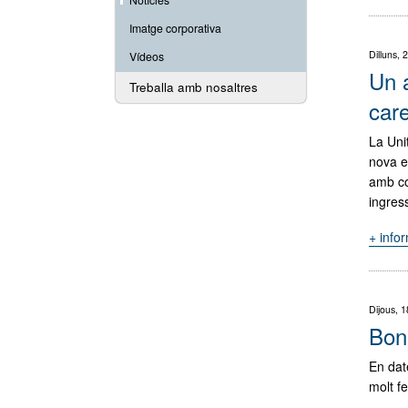
Imatge corporativa
Dilluns,
Vídeos
Un 
Treballa amb nosaltres
care
La Uni
nova en
amb co
ingres
+ info
Dijous, 
Bone
En dat
molt fe