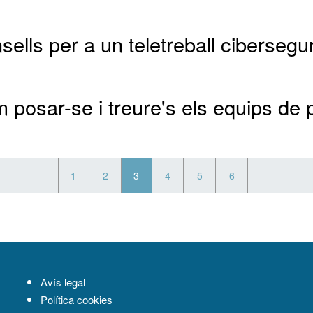
ells per a un teletreball cibersegur
 posar-se i treure's els equips de p
1
2
3
4
5
6
Avís legal
Política cookies