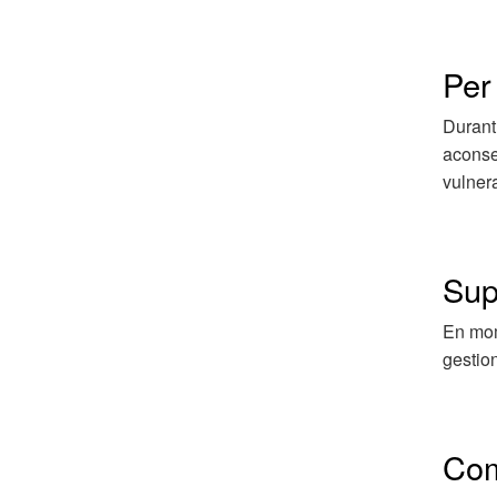
Per 
Durant
aconseg
vulnera
Sup
En mom
gestion
Com