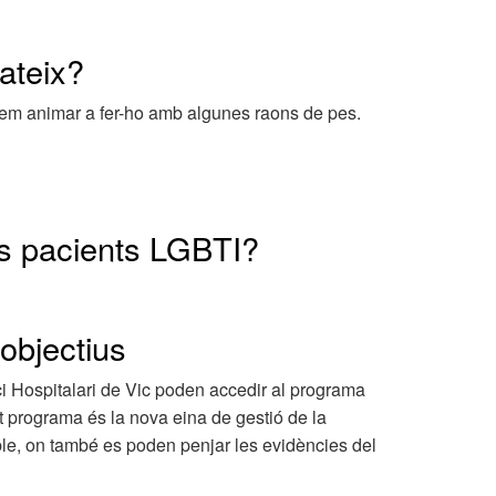
ateix?
em animar a fer-ho amb algunes raons de pes.
ls pacients LGBTI?
 objectius
ci Hospitalari de Vic poden accedir al programa
st programa és la nova eina de gestió de la
iable, on també es poden penjar les evidències del