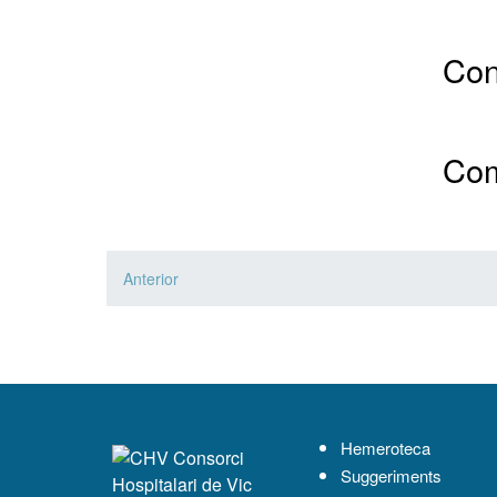
Cons
Com
Anterior
Navegació
Hemeroteca
Suggeriments