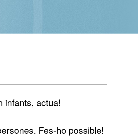
 infants, actua!
 persones. Fes-ho possible!